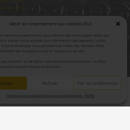
medi : Fermé
manche : Fermé
Gérer le consentement aux cookies (EU)
les meilleures expériences, nous utilisons des technologies telles que
our stocker et/ou accéder aux informations des appareils. Le fait
 à ces technologies nous permettra de traiter des données telles
rtement de navigation ou les ID uniques sur ce site.
SUIVEZ-NOUS
e pas consentir ou de retirer son consentement peut avoir un effet
certaines caractéristiques et fonctions.
cepter
Refuser
Voir les préférences
Politique de cookies
Politique de confidentialité – RGPD