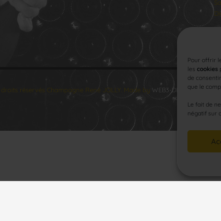
Sa
Di
Pour offrir 
les
cookies
p
de consentir
que le compo
 droits réservés Champagne René JOLLY. Made by
WEB3-DESIGN
.
Le fait de n
négatif sur 
Ac