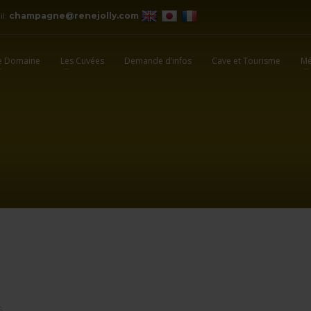
il:
champagne@renejolly.com
e Domaine
Les Cuvées
Demande d’infos
Cave et Tourisme
Mé
S