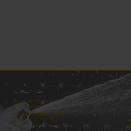
COORDONNÉES
H
Champagne RENE JOLLY
lu
10 rue de la gare
Ma
10110 LANDREVILLE - FRANCE
Me
Téléphone : 03 25 38 50 91
Je
Mail :
champagne@renejolly.com
Ve