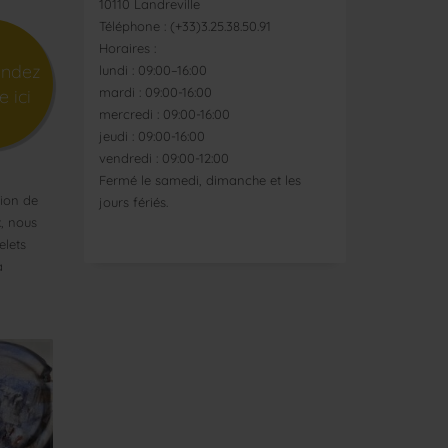
10110 Landreville
Téléphone : (+33)3.25.38.50.91
Horaires :
ndez
lundi : 09:00–16:00
mardi : 09:00-16:00
e ici
mercredi : 09:00-16:00
jeudi : 09:00-16:00
vendredi : 09:00-12:00
Fermé le samedi, dimanche et les
tion de
jours fériés.
x, nous
elets
a