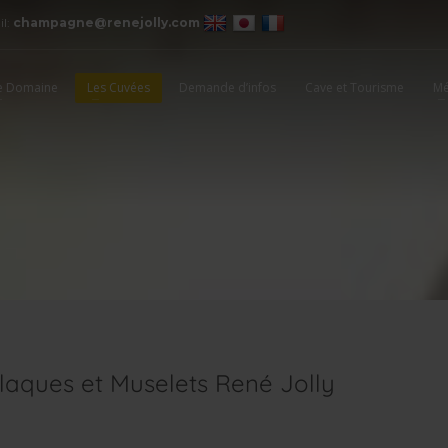
il:
champagne@renejolly.com
e Domaine
Les Cuvées
Demande d’infos
Cave et Tourisme
Mé
Plaques et Muselets René Jolly