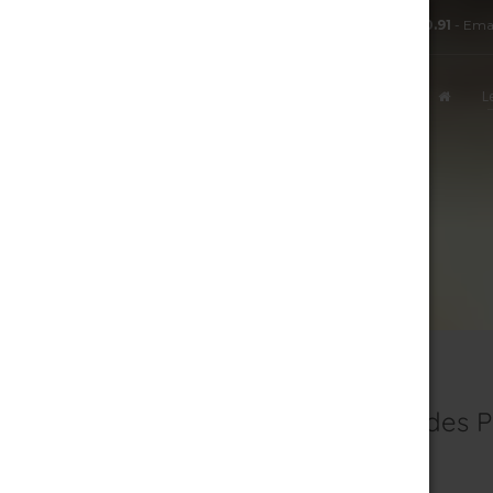
TÉL:
+ 33.3.25.38.50.91
- Ema
L
8 août 2026
Inventaire des 