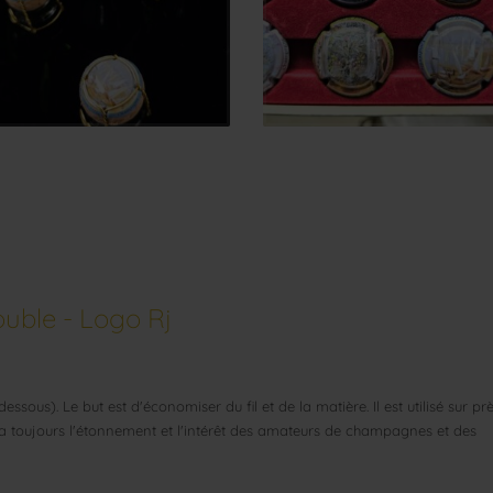
ouble - Logo Rj
-dessous). Le but est d'économiser du fil et de la matière. Il est utilisé sur pr
tera toujours l'étonnement et l'intérêt des amateurs de champagnes et des