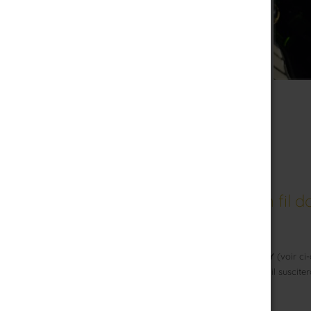
Muselet Yo à 3 branches en fil d
Innovation 2020 directement issue du
Muselet Y
(voir ci
% de notre production actuelle. Facile à trouver il susci
collectionneurs.