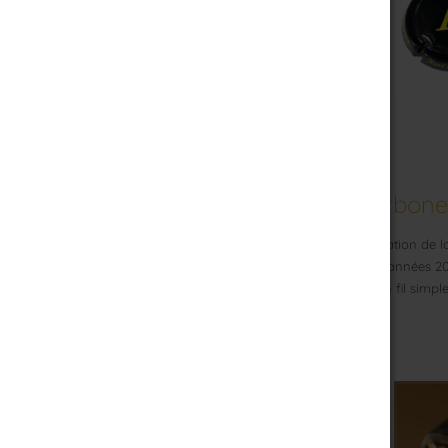
Editio : Des capsules en carbone 
Pour parfaire un coffret de haute tenue, l'innovation de 
amis, le projet pris rapidement forme dans les années 20
rapidement dotée du muselet Y à trois pattes en fil simple
c'est un vrai bijou !