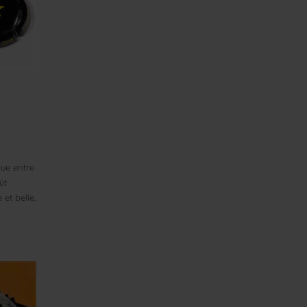
gue entre
ût
et belle,