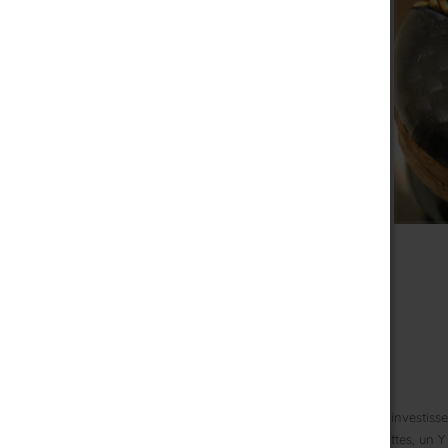
Collection Y (épuisée)
Le Muselet Y
: Après des années de travail et d’investiss
nouveau système de muselet breveté. Avec 3 pattes, un Y 