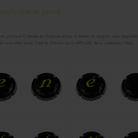
puzzle noir et jaune
on y trouve 12 textes en français et/ou 12 textes en anglais. Leur appositi
ous allez avoir. C'est le charme, ou la difficulté, de la collection ! Plus