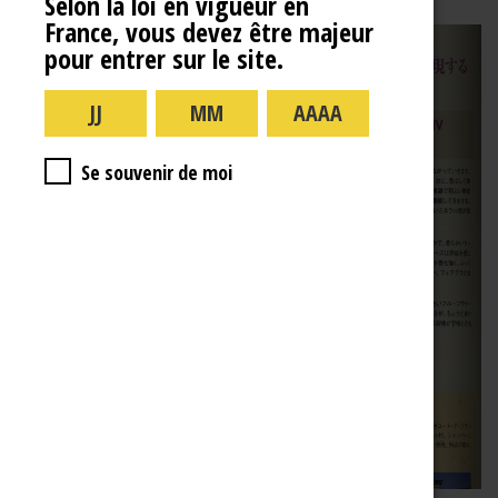
Selon la loi en vigueur en
France, vous devez être majeur
pour entrer sur le site.
Se souvenir de moi