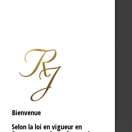
A PROPOS
R.J
Bienvenue
Selon la loi en vigueur en
CHAMPAGNE RENÉ JOLLY