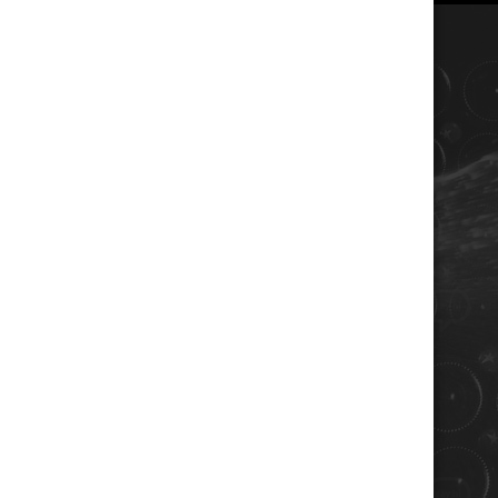
COORDONNÉES
Champagne RENE JOLLY
10 rue de la gare
10110 LANDREVILLE - FRANCE
Téléphone : 03 25 38 50 91
Mail :
champagne@renejolly.com
HORAIRES
lundi : 09:00–16:00