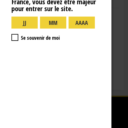
France, vous devez être majeur
pour entrer sur le site.
Adresse : 10 Rue de la Gare,
10110 Landreville
Téléphone : (+33)3.25.38.50.91
Horaires :
Se souvenir de moi
lundi : 09:00–16:00
mardi : 09:00-16:00
mercredi : 09:00-16:00
jeudi : 09:00-16:00
vendredi : 09:00-12:00
Fermé le samedi, dimanche et les jours fériés.