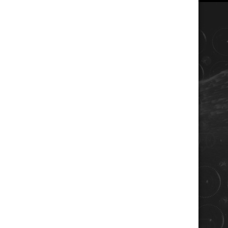
COORDONNÉES
Champagne RENE JOLLY
10 rue de la gare
10110 LANDREVILLE - FRANCE
Téléphone : 03 25 38 50 91
Mail :
champagne@renejolly.com
HORAIRES
lundi : 09:00–16:00