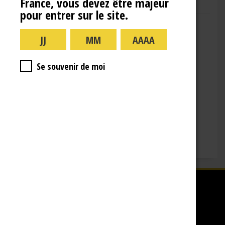
France, vous devez être majeur
pour entrer sur le site.
Adresse : 10 Rue de la Gare,
10110 Landreville
Téléphone : (+33)3.25.38.50.91
Horaires :
Se souvenir de moi
lundi : 09:00–16:00
mardi : 09:00-16:00
mercredi : 09:00-16:00
jeudi : 09:00-16:00
vendredi : 09:00-12:00
Fermé le samedi, dimanche et les jours fériés.