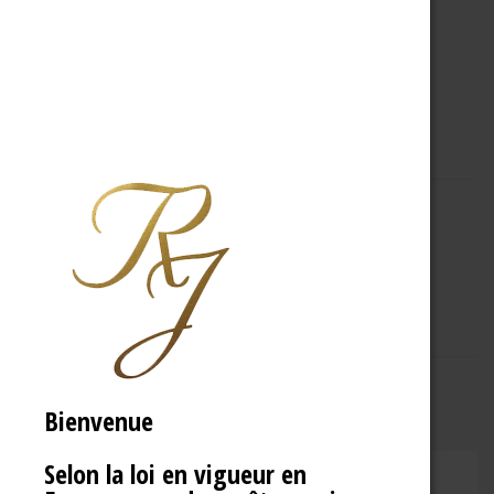
A PROPOS
R.J
Bienvenue
Selon la loi en vigueur en
CHAMPAGNE RENÉ JOLLY