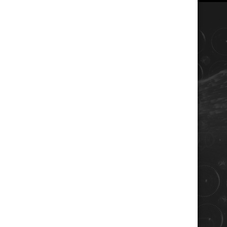
COORDONNÉES
Champagne RENE JOLLY
10 rue de la gare
10110 LANDREVILLE - FRANCE
Téléphone : 03 25 38 50 91
Mail :
champagne@renejolly.com
HORAIRES
lundi : 09:00–16:00