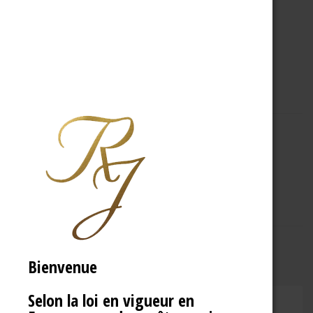
A PROPOS
R.J
Bienvenue
Selon la loi en vigueur en
CHAMPAGNE RENÉ JOLLY