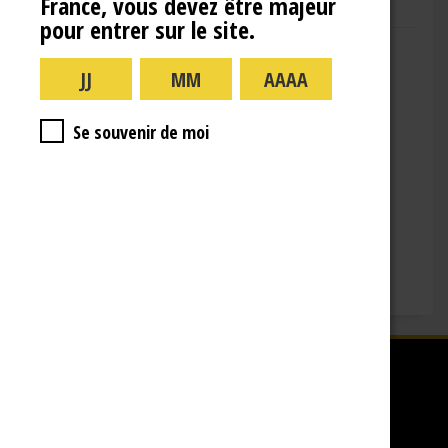
France, vous devez être majeur
pour entrer sur le site.
Adresse : 10 Rue de la Gare,
10110 Landreville
Téléphone : (+33)3.25.38.50.91
Horaires :
Se souvenir de moi
lundi : 09:00–16:00
mardi : 09:00-16:00
mercredi : 09:00-16:00
jeudi : 09:00-16:00
vendredi : 09:00-12:00
Fermé le samedi, dimanche et les jours fériés.