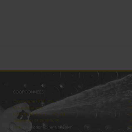
COORDONNÉES
H
Champagne RENE JOLLY
lu
10 rue de la gare
Ma
10110 LANDREVILLE - FRANCE
Me
Téléphone : 03 25 38 50 91
Je
Mail :
champagne@renejolly.com
Ve