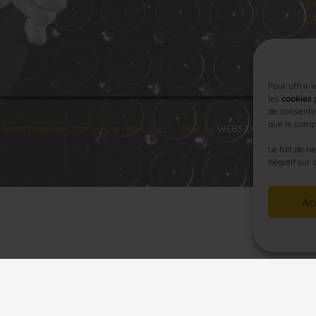
Sa
Di
Pour offrir 
les
cookies
p
de consentir
que le compo
 droits réservés Champagne René JOLLY. Made by
WEB3-DESIGN
.
Le fait de n
négatif sur 
Ac