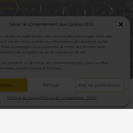
medi : Fermé
manche : Fermé
Gérer le consentement aux cookies (EU)
les meilleures expériences, nous utilisons des technologies telles que
our stocker et/ou accéder aux informations des appareils. Le fait
 à ces technologies nous permettra de traiter des données telles
rtement de navigation ou les ID uniques sur ce site.
SUIVEZ-NOUS
e pas consentir ou de retirer son consentement peut avoir un effet
certaines caractéristiques et fonctions.
cepter
Refuser
Voir les préférences
Politique de cookies
Politique de confidentialité – RGPD