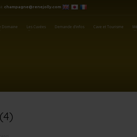
il:
champagne@renejolly.com
e Domaine
Les Cuvées
Demande d’infos
Cave et Tourisme
Mé
(4)
DANS