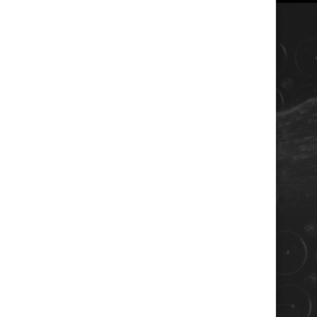
COORDONNÉES
Champagne RENE JOLLY
10 rue de la gare
10110 LANDREVILLE - FRANCE
Téléphone : 03 25 38 50 91
Mail :
champagne@renejolly.com
HORAIRES
lundi : 09:00–16:00