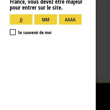
France, vous devez être majeur
pour entrer sur le site.
Adresse : 10 Rue de la Gare,
10110 Landreville
Téléphone : (+33)3.25.38.50.91
Horaires :
Se souvenir de moi
lundi : 09:00–16:00
mardi : 09:00-16:00
mercredi : 09:00-16:00
jeudi : 09:00-16:00
vendredi : 09:00-12:00
Fermé le samedi, dimanche et les jours fériés.