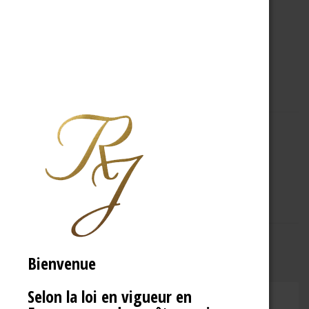
A PROPOS
R.J
Bienvenue
Selon la loi en vigueur en
CHAMPAGNE RENÉ JOLLY