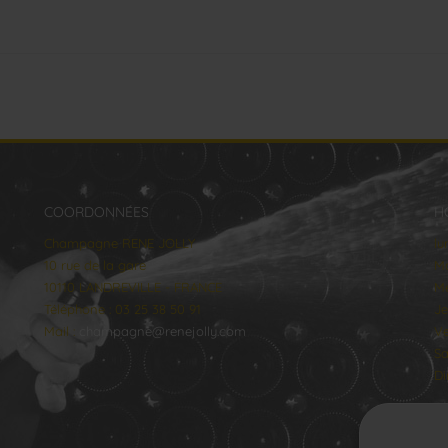
COORDONNÉES
H
Champagne RENE JOLLY
lu
10 rue de la gare
Ma
10110 LANDREVILLE - FRANCE
Me
Téléphone : 03 25 38 50 91
Je
Mail :
champagne@renejolly.com
Ve
Sa
Di