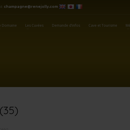
il:
champagne@renejolly.com
e Domaine
Les Cuvées
Demande d’infos
Cave et Tourisme
Mé
(35)
DANS