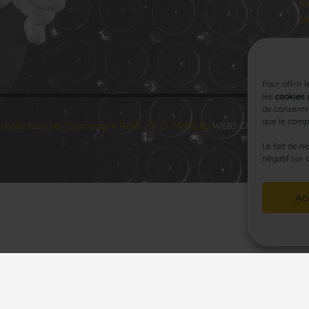
Sa
Di
Pour offrir 
les
cookies
p
de consentir
que le compo
 droits réservés Champagne René JOLLY. Made by
WEB3-DESIGN
.
Le fait de n
négatif sur 
Ac