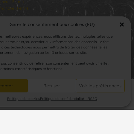
medi : Fermé
manche : Fermé
Gérer le consentement aux cookies (EU)
les meilleures expériences, nous utilisons des technologies telles que
our stocker et/ou accéder aux informations des appareils. Le fait
 à ces technologies nous permettra de traiter des données telles
rtement de navigation ou les ID uniques sur ce site.
SUIVEZ-NOUS
e pas consentir ou de retirer son consentement peut avoir un effet
certaines caractéristiques et fonctions.
cepter
Refuser
Voir les préférences
Politique de cookies
Politique de confidentialité – RGPD