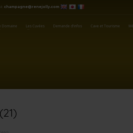
il:
champagne@renejolly.com
e Domaine
Les Cuvées
Demande d’infos
Cave et Tourisme
Mé
(21)
DANS