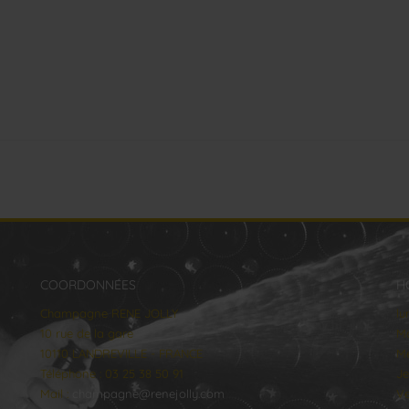
COORDONNÉES
H
Champagne RENE JOLLY
lu
10 rue de la gare
Ma
10110 LANDREVILLE - FRANCE
Me
Téléphone : 03 25 38 50 91
Je
Mail :
champagne@renejolly.com
Ve