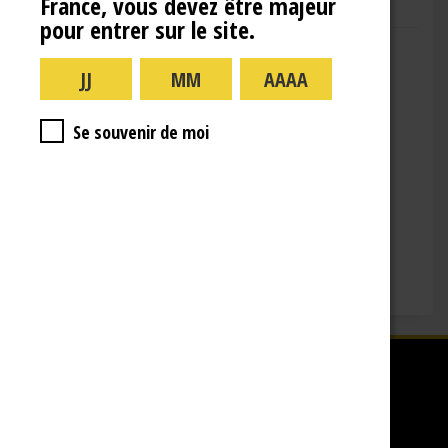
France, vous devez être majeur
pour entrer sur le site.
Adresse : 10 Rue de la Gare,
10110 Landreville
Téléphone : (+33)3.25.38.50.91
Horaires :
Se souvenir de moi
lundi : 09:00–16:00
mardi : 09:00-16:00
mercredi : 09:00-16:00
jeudi : 09:00-16:00
vendredi : 09:00-12:00
Fermé le samedi, dimanche et les jours fériés.