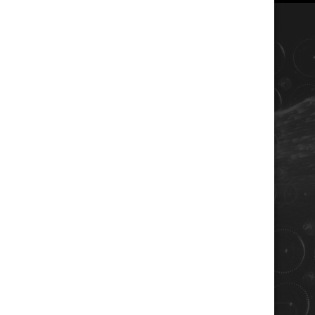
COORDONNÉES
Champagne RENE JOLLY
10 rue de la gare
10110 LANDREVILLE - FRANCE
Téléphone : 03 25 38 50 91
Mail :
champagne@renejolly.com
HORAIRES
lundi : 09:00–16:00