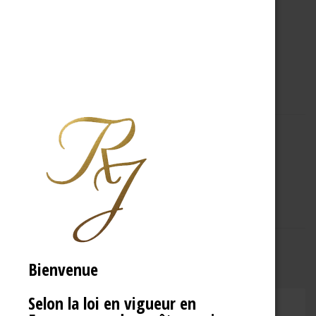
A PROPOS
R.J
Bienvenue
Selon la loi en vigueur en
CHAMPAGNE RENÉ JOLLY