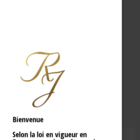
A PROPOS
R.J
Bienvenue
Selon la loi en vigueur en
CHAMPAGNE RENÉ JOLLY