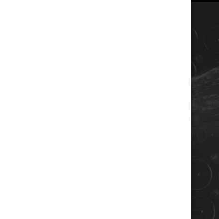
COORDONNÉES
Champagne RENE JOLLY
10 rue de la gare
10110 LANDREVILLE - FRANCE
Téléphone : 03 25 38 50 91
Mail :
champagne@renejolly.com
HORAIRES
lundi : 09:00–16:00