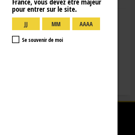
France, vous devez être majeur
pour entrer sur le site.
Adresse : 10 Rue de la Gare,
10110 Landreville
Téléphone : (+33)3.25.38.50.91
Horaires :
Se souvenir de moi
lundi : 09:00–16:00
mardi : 09:00-16:00
mercredi : 09:00-16:00
jeudi : 09:00-16:00
vendredi : 09:00-12:00
Fermé le samedi, dimanche et les jours fériés.