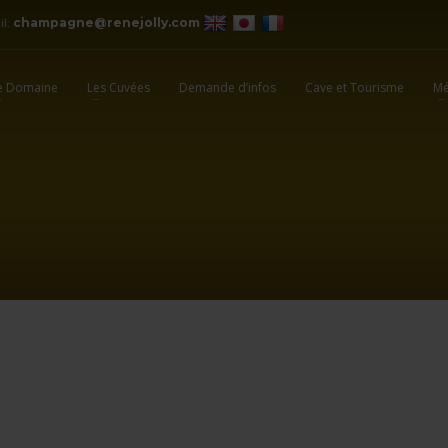
il:
champagne@renejolly.com
e Domaine
Les Cuvées
Demande d’infos
Cave et Tourisme
Mé