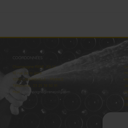
COORDONNÉES
H
Champagne RENE JOLLY
lu
10 rue de la gare
Ma
10110 LANDREVILLE - FRANCE
Me
Téléphone : 03 25 38 50 91
Je
Mail :
champagne@renejolly.com
Ve
Sa
Di