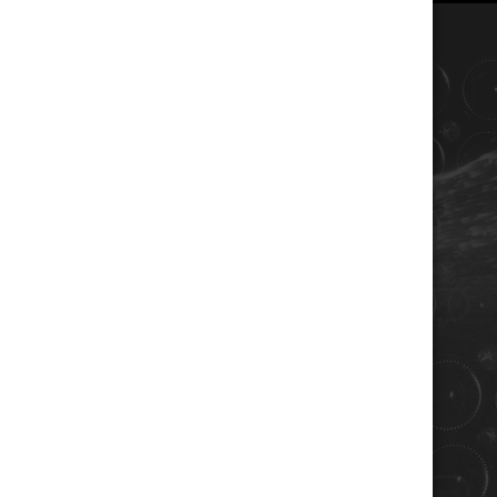
COORDONNÉES
Champagne RENE JOLLY
10 rue de la gare
10110 LANDREVILLE - FRANCE
Téléphone : 03 25 38 50 91
Mail :
champagne@renejolly.com
HORAIRES
lundi : 09:00–16:00