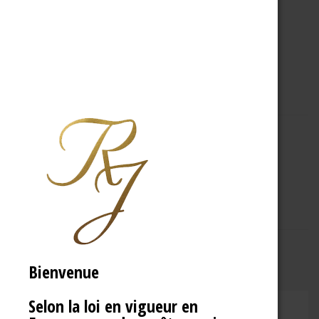
A PROPOS
R.J
Bienvenue
Selon la loi en vigueur en
CHAMPAGNE RENÉ JOLLY