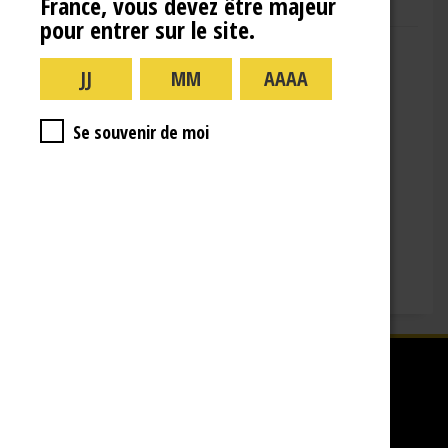
France, vous devez être majeur
pour entrer sur le site.
Adresse : 10 Rue de la Gare,
10110 Landreville
Téléphone : (+33)3.25.38.50.91
Horaires :
Se souvenir de moi
lundi : 09:00–16:00
mardi : 09:00-16:00
mercredi : 09:00-16:00
jeudi : 09:00-16:00
vendredi : 09:00-12:00
Fermé le samedi, dimanche et les jours fériés.