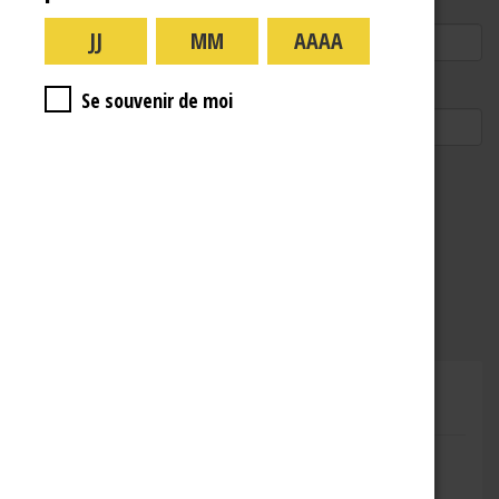
E-mail
Site web
Se souvenir de moi
CHAMPAGNE RENÉ JOLLY
Adresse : 10 Rue de la Gare,
10110 Landreville