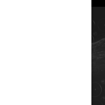
COORDONNÉES
Champagne RENE JOLLY
10 rue de la gare
10110 LANDREVILLE - FRANCE
Téléphone : 03 25 38 50 91
Mail :
champagne@renejolly.com
HORAIRES