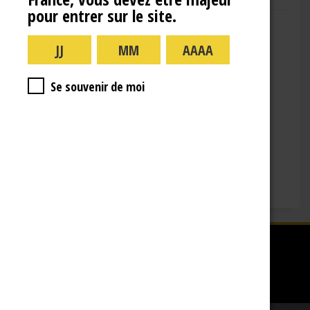
pour entrer sur le site.
Adresse : 10 Rue de la Gare,
10110 Landreville
Téléphone : (+33)3.25.38.50.91
Horaires :
Se souvenir de moi
lundi : 09:00–16:00
mardi : 09:00-16:00
mercredi : 09:00-16:00
jeudi : 09:00-16:00
vendredi : 09:00-12:00
Fermé le samedi, dimanche et les jours fériés.