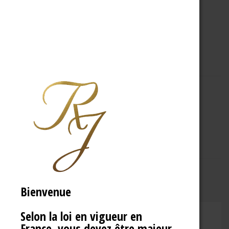
A PROPOS
R.J
Bienvenue
Selon la loi en vigueur en
CHAMPAGNE RENÉ JOLLY
France, vous devez être majeur