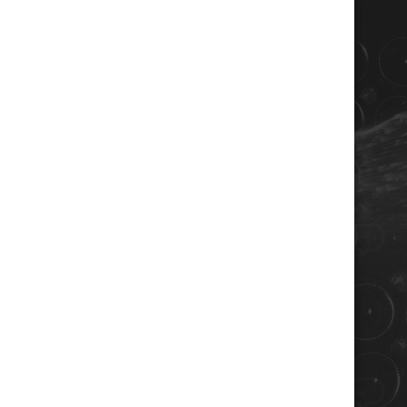
COORDONNÉES
Champagne RENE JOLLY
10 rue de la gare
10110 LANDREVILLE - FRANCE
Téléphone : 03 25 38 50 91
Mail :
champagne@renejolly.com
HORAIRES
lundi : 09:00–16:00
Mardi : 09:00-16:00