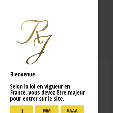
A PROPOS
R.J
CHAMPAGNE RENÉ JOLLY
Bienvenue
Adresse : 10 Rue de la Gare,
Selon la loi en vigueur en
10110 Landreville
France, vous devez être majeur
Téléphone : (+33)3.25.38.50.91
pour entrer sur le site.
Horaires :
lundi : 09:00–16:00
mardi : 09:00-16:00