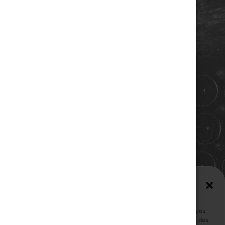
COORDONNÉES
Champagne RENE JOLLY
10 rue de la gare
10110 LANDREVILLE - FRANCE
Téléphone : 03 25 38 50 91
Mail :
champagne@renejolly.com
HORAIRES
lundi : 09:00–16:00
Mardi : 09:00-16:00
Mercredi : 09:00-16:00
Jeudi : 09:00-16:00
Vendredi : 09:00-12:00
Gérer le consentement aux
Samedi : Fermé
cookies (EU)
Dimanche : Fermé
Pour offrir les meilleures expériences, nous utilisons des technologies
telles que les
cookies
pour stocker et/ou accéder aux informations des