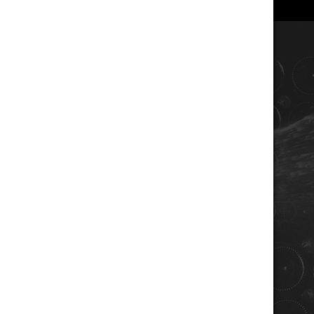
COORDONNÉES
Champagne RENE JOLLY
10 rue de la gare
10110 LANDREVILLE - FRANCE
Téléphone : 03 25 38 50 91
Mail :
champagne@renejolly.com
HORAIRES