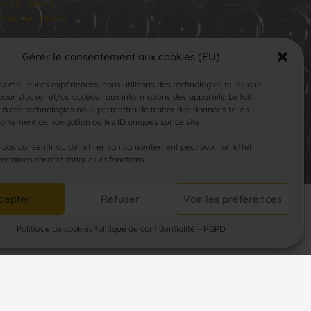
medi : Fermé
manche : Fermé
Gérer le consentement aux cookies (EU)
les meilleures expériences, nous utilisons des technologies telles que
our stocker et/ou accéder aux informations des appareils. Le fait
 à ces technologies nous permettra de traiter des données telles
rtement de navigation ou les ID uniques sur ce site.
SUIVEZ-NOUS
e pas consentir ou de retirer son consentement peut avoir un effet
certaines caractéristiques et fonctions.
cepter
Refuser
Voir les préférences
Politique de cookies
Politique de confidentialité – RGPD