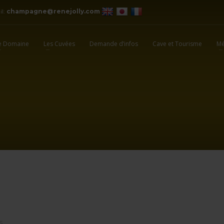
il:
champagne@renejolly.com
e Domaine
Les Cuvées
Demande d’infos
Cave et Tourisme
Mé
S