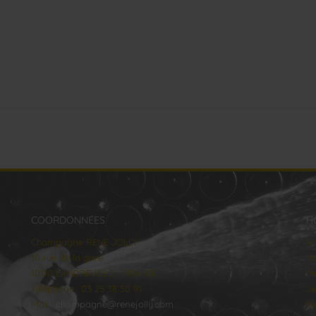
COORDONNÉES
H
Champagne RENE JOLLY
lu
10 rue de la gare
Ma
10110 LANDREVILLE - FRANCE
Me
Téléphone : 03 25 38 50 91
Je
Mail :
champagne@renejolly.com
Ve