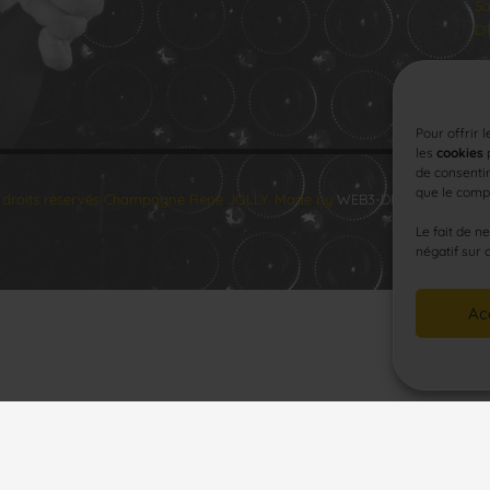
Sa
Di
Pour offrir 
les
cookies
p
de consentir
que le compo
 droits réservés Champagne René JOLLY. Made by
WEB3-DESIGN
.
Le fait de n
négatif sur 
Ac