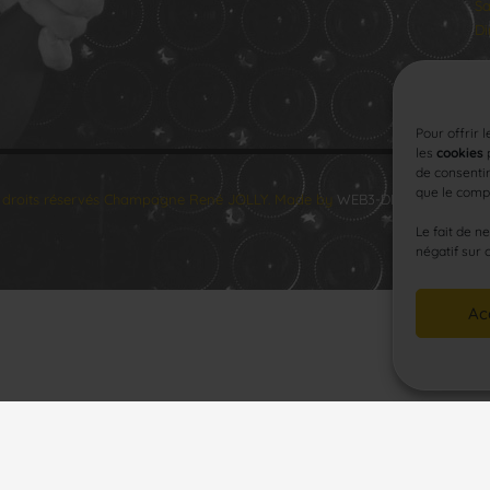
Sa
Di
Pour offrir 
les
cookies
p
de consentir
que le compo
 droits réservés Champagne René JOLLY. Made by
WEB3-DESIGN
.
Le fait de n
négatif sur 
Ac