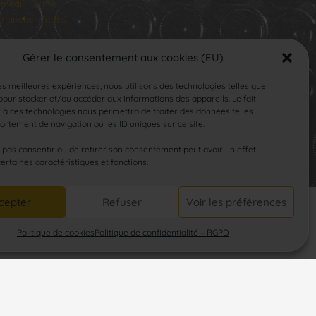
medi : Fermé
manche : Fermé
Gérer le consentement aux cookies (EU)
les meilleures expériences, nous utilisons des technologies telles que
our stocker et/ou accéder aux informations des appareils. Le fait
 à ces technologies nous permettra de traiter des données telles
rtement de navigation ou les ID uniques sur ce site.
SUIVEZ-NOUS
e pas consentir ou de retirer son consentement peut avoir un effet
certaines caractéristiques et fonctions.
cepter
Refuser
Voir les préférences
Politique de cookies
Politique de confidentialité – RGPD