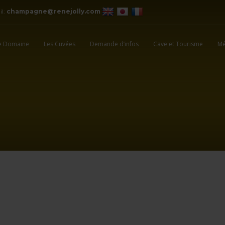
il:
champagne@renejolly.com
e Domaine
Les Cuvées
Demande d’infos
Cave et Tourisme
Mé