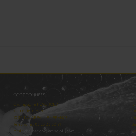
COORDONNÉES
H
Champagne RENE JOLLY
lu
10 rue de la gare
Ma
10110 LANDREVILLE - FRANCE
Me
Téléphone : 03 25 38 50 91
Je
Mail :
champagne@renejolly.com
Ve