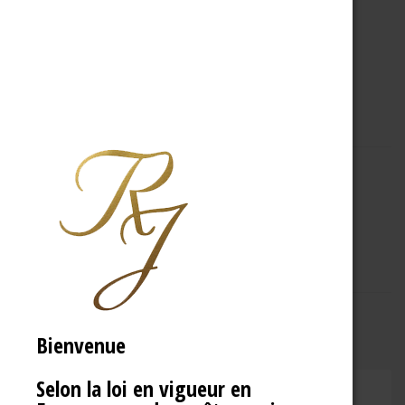
A PROPOS
R.J
Bienvenue
Selon la loi en vigueur en
CHAMPAGNE RENÉ JOLLY