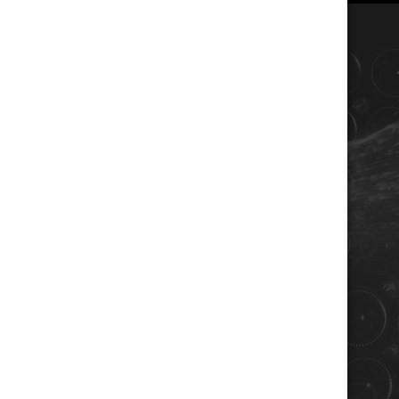
COORDONNÉES
Champagne RENE JOLLY
10 rue de la gare
10110 LANDREVILLE - FRANCE
Téléphone : 03 25 38 50 91
Mail :
champagne@renejolly.com
HORAIRES
lundi : 09:00–16:00