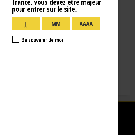
France, vous devez être majeur
pour entrer sur le site.
Adresse : 10 Rue de la Gare,
10110 Landreville
Téléphone : (+33)3.25.38.50.91
Horaires :
Se souvenir de moi
lundi : 09:00–16:00
mardi : 09:00-16:00
mercredi : 09:00-16:00
jeudi : 09:00-16:00
vendredi : 09:00-12:00
Fermé le samedi, dimanche et les jours fériés.