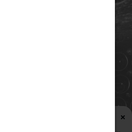
COORDONNÉES
Champagne RENE JOLLY
10 rue de la gare
10110 LANDREVILLE - FRANCE
Téléphone : 03 25 38 50 91
Mail :
champagne@renejolly.com
HORAIRES
lundi : 09:00–16:00
Mardi : 09:00-16:00
Mercredi : 09:00-16:00
Jeudi : 09:00-16:00
Vendredi : 09:00-12:00
Gérer le consentement aux
Samedi : Fermé
cookies (EU)
Dimanche : Fermé