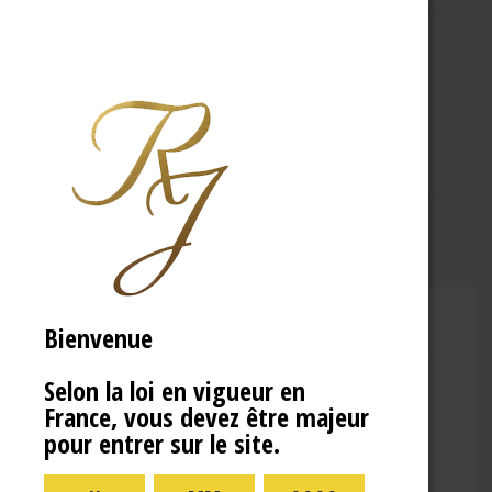
A PROPOS
R.J
Bienvenue
CHAMPAGNE RENÉ JOLLY
Selon la loi en vigueur en
Adresse : 10 Rue de la Gare,
France, vous devez être majeur
10110 Landreville
pour entrer sur le site.
Téléphone : (+33)3.25.38.50.91
Horaires :
lundi : 09:00–16:00