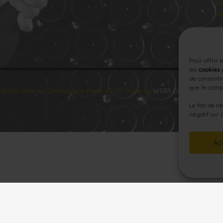
Sa
Di
Pour offrir 
les
cookies
p
de consentir
que le compo
 droits réservés Champagne René JOLLY. Made by
WEB3-DESIGN
.
Le fait de n
négatif sur 
Ac