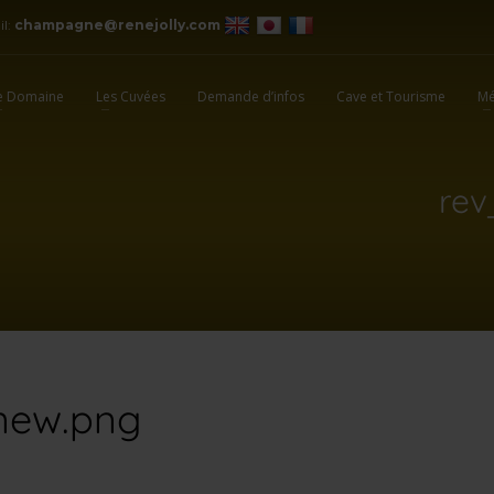
il:
champagne@renejolly.com
e Domaine
Les Cuvées
Demande d’infos
Cave et Tourisme
Mé
rev
-new.png