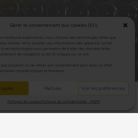
medi : Fermé
manche : Fermé
Gérer le consentement aux cookies (EU)
les meilleures expériences, nous utilisons des technologies telles que
our stocker et/ou accéder aux informations des appareils. Le fait
 à ces technologies nous permettra de traiter des données telles
rtement de navigation ou les ID uniques sur ce site.
SUIVEZ-NOUS
e pas consentir ou de retirer son consentement peut avoir un effet
certaines caractéristiques et fonctions.
cepter
Refuser
Voir les préférences
Politique de cookies
Politique de confidentialité – RGPD