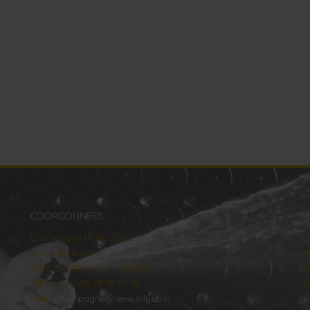
COORDONNÉES
H
Champagne RENE JOLLY
lu
10 rue de la gare
Ma
10110 LANDREVILLE - FRANCE
Me
Téléphone : 03 25 38 50 91
Je
Mail :
champagne@renejolly.com
Ve