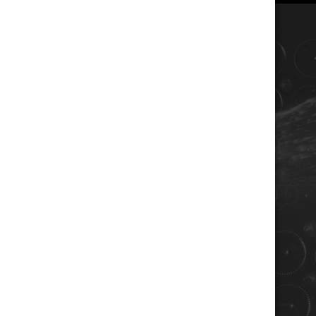
COORDONNÉES
Champagne RENE JOLLY
10 rue de la gare
10110 LANDREVILLE - FRANCE
Téléphone : 03 25 38 50 91
Mail :
champagne@renejolly.com
HORAIRES
lundi : 09:00–16:00