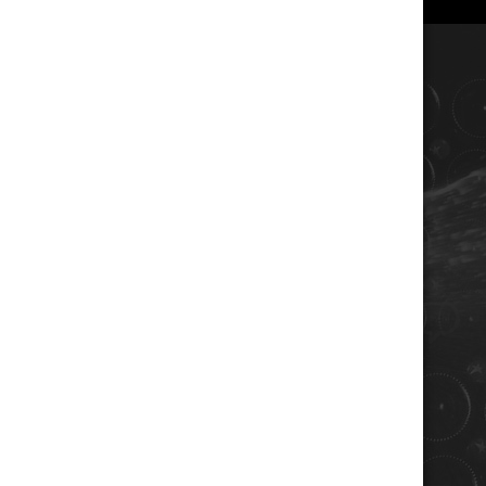
COORDONNÉES
Champagne RENE JOLLY
10 rue de la gare
10110 LANDREVILLE - FRANCE
Téléphone : 03 25 38 50 91
Mail :
champagne@renejolly.com
HORAIRES