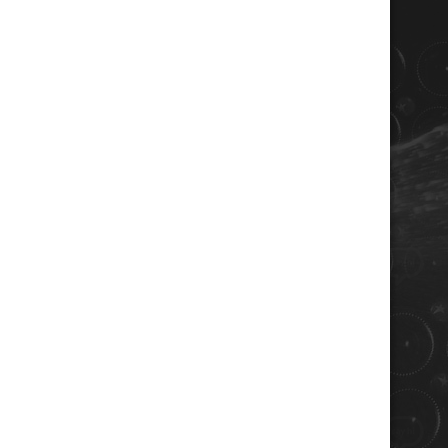
COORDONNÉES
Champagne RENE JOLLY
10 rue de la gare
10110 LANDREVILLE - FRANCE
Téléphone : 03 25 38 50 91
Mail :
champagne@renejolly.com
HORAIRES
lundi : 09:00–16:00