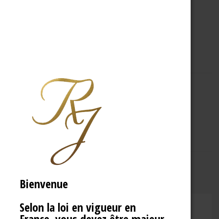
A PROPOS
R.J
Bienvenue
Selon la loi en vigueur en
CHAMPAGNE RENÉ JOLLY
France, vous devez être majeur