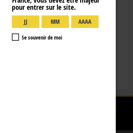
pour entrer sur le site.
Adresse : 10 Rue de la Gare,
10110 Landreville
Téléphone : (+33)3.25.38.50.91
Horaires :
Se souvenir de moi
lundi : 09:00–16:00
mardi : 09:00-16:00
mercredi : 09:00-16:00
jeudi : 09:00-16:00
vendredi : 09:00-12:00
Fermé le samedi, dimanche et les jours fériés.