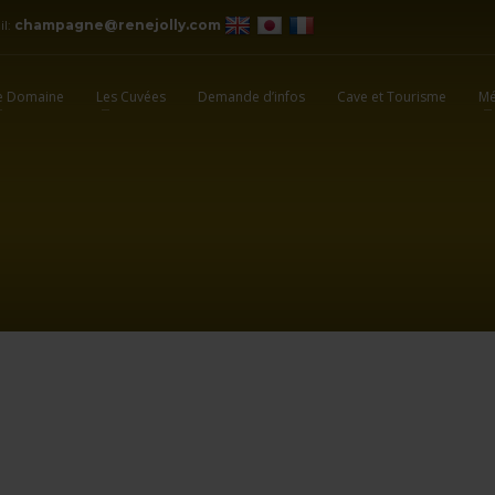
il:
champagne@renejolly.com
e Domaine
Les Cuvées
Demande d’infos
Cave et Tourisme
Mé