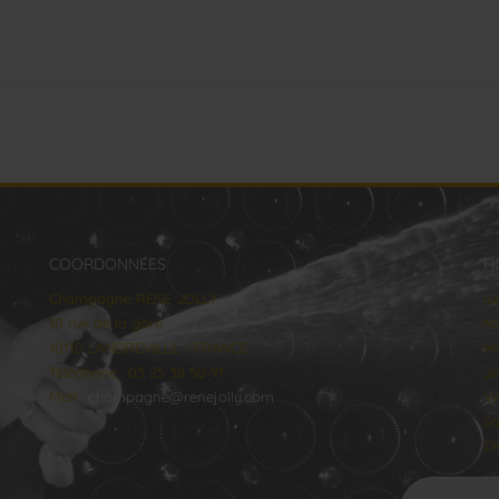
COORDONNÉES
H
Champagne RENE JOLLY
lu
10 rue de la gare
Ma
10110 LANDREVILLE - FRANCE
Me
Téléphone : 03 25 38 50 91
Je
Mail :
champagne@renejolly.com
Ve
Sa
Di