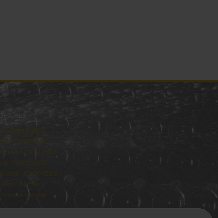
ORAIRES
ndi : 09:00–16:00
rdi : 09:00-16:00
rcredi : 09:00-16:00
udi : 09:00-16:00
ndredi : 09:00-12:00
medi : Fermé
manche : Fermé