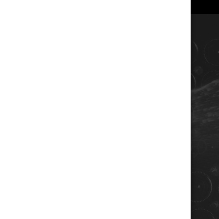
COORDONNÉES
Champagne RENE JOLLY
10 rue de la gare
10110 LANDREVILLE - FRANCE
Téléphone : 03 25 38 50 91
Mail :
champagne@renejolly.com
HORAIRES