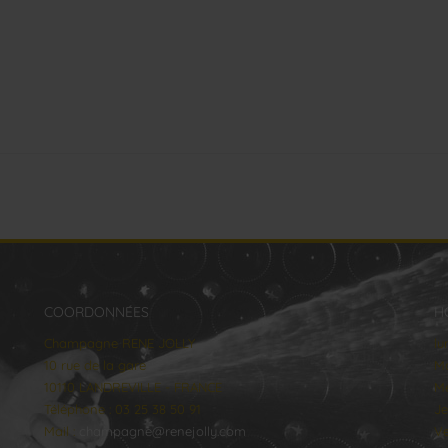
COORDONNÉES
H
Champagne RENE JOLLY
lu
10 rue de la gare
Ma
10110 LANDREVILLE - FRANCE
Me
Téléphone : 03 25 38 50 91
Je
Mail :
champagne@renejolly.com
Ve