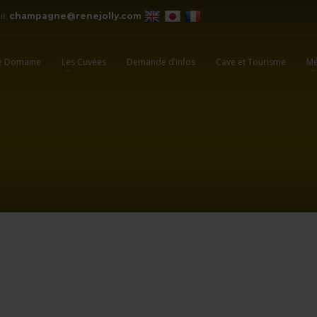
il:
champagne@renejolly.com
e Domaine
Les Cuvées
Demande d’infos
Cave et Tourisme
Mé