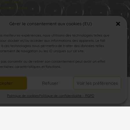
medi : Fermé
manche : Fermé
Gérer le consentement aux cookies (EU)
les meilleures expériences, nous utilisons des technologies telles que
our stocker et/ou accéder aux informations des appareils. Le fait
 à ces technologies nous permettra de traiter des données telles
rtement de navigation ou les ID uniques sur ce site.
SUIVEZ-NOUS
e pas consentir ou de retirer son consentement peut avoir un effet
certaines caractéristiques et fonctions.
cepter
Refuser
Voir les préférences
Politique de cookies
Politique de confidentialité – RGPD