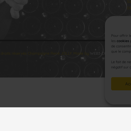
Sa
Di
Pour offrir 
les
cookies
p
de consentir
que le compo
 droits réservés Champagne René JOLLY. Made by
WEB3-DESIGN
.
Le fait de n
négatif sur 
Ac