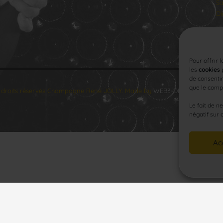
Sa
Di
Pour offrir 
les
cookies
p
de consentir
que le compo
 droits réservés Champagne René JOLLY. Made by
WEB3-DESIGN
.
Le fait de n
négatif sur 
Ac