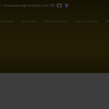
il:
champagne@renejolly.com
e Domaine
Les Cuvées
Demande d’infos
Cave et Tourisme
Mé