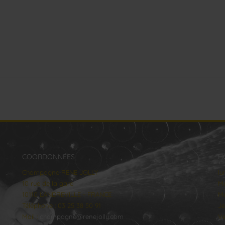
COORDONNÉES
H
Champagne RENE JOLLY
lu
10 rue de la gare
Ma
10110 LANDREVILLE - FRANCE
Me
Téléphone : 03 25 38 50 91
Je
Mail :
champagne@renejolly.com
Ve