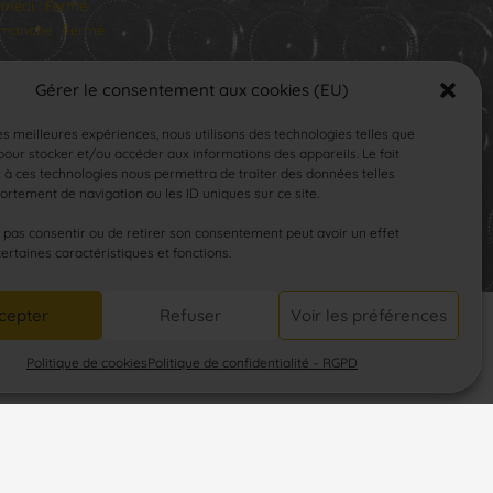
medi : Fermé
manche : Fermé
Gérer le consentement aux cookies (EU)
les meilleures expériences, nous utilisons des technologies telles que
our stocker et/ou accéder aux informations des appareils. Le fait
 à ces technologies nous permettra de traiter des données telles
rtement de navigation ou les ID uniques sur ce site.
SUIVEZ-NOUS
e pas consentir ou de retirer son consentement peut avoir un effet
certaines caractéristiques et fonctions.
cepter
Refuser
Voir les préférences
Politique de cookies
Politique de confidentialité – RGPD