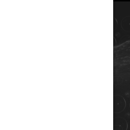
COORDONNÉES
Champagne RENE JOLLY
10 rue de la gare
10110 LANDREVILLE - FRANCE
Téléphone : 03 25 38 50 91
Mail :
champagne@renejolly.com
HORAIRES
lundi : 09:00–16:00