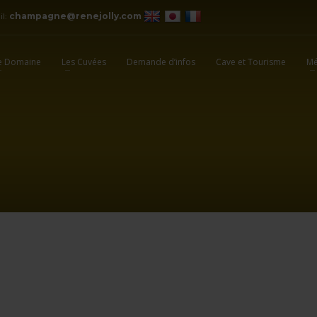
il:
champagne@renejolly.com
e Domaine
Les Cuvées
Demande d’infos
Cave et Tourisme
Mé