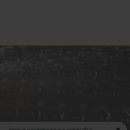
ORAIRES
ndi : 09:00–16:00
rdi : 09:00-16:00
rcredi : 09:00-16:00
udi : 09:00-16:00
ndredi : 09:00-12:00
medi : Fermé
manche : Fermé
Gérer le consentement aux cookies (EU)