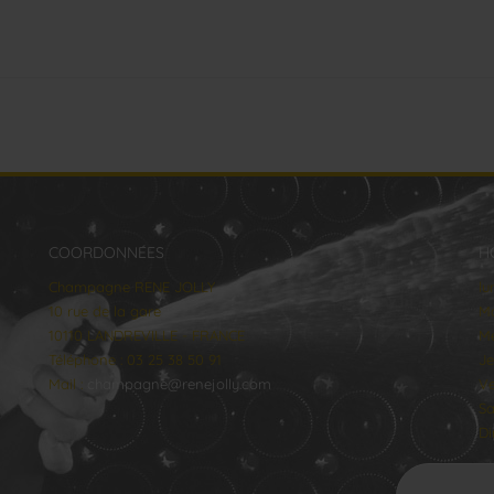
COORDONNÉES
H
Champagne RENE JOLLY
lu
10 rue de la gare
Ma
10110 LANDREVILLE - FRANCE
Me
Téléphone : 03 25 38 50 91
Je
Mail :
champagne@renejolly.com
Ve
Sa
Di