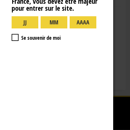
France, vous devez être majeur
pour entrer sur le site.
Adresse : 10 Rue de la Gare,
10110 Landreville
Téléphone : (+33)3.25.38.50.91
Horaires :
Se souvenir de moi
lundi : 09:00–16:00
mardi : 09:00-16:00
mercredi : 09:00-16:00
jeudi : 09:00-16:00
vendredi : 09:00-12:00
Fermé le samedi, dimanche et les jours fériés.