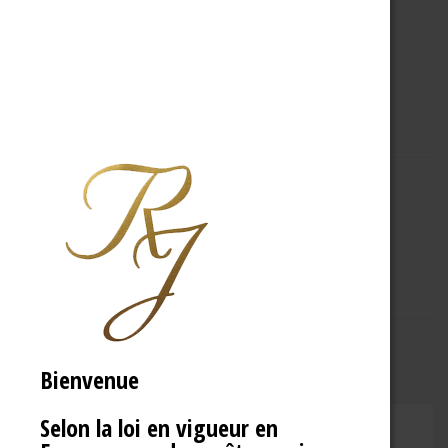
A PROPOS
R.J
Bienvenue
Selon la loi en vigueur en
CHAMPAGNE RENÉ JOLLY