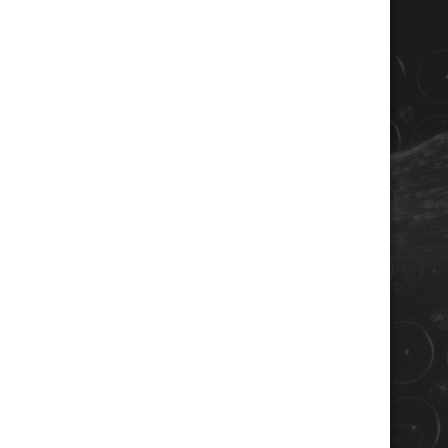
COORDONNÉES
Champagne RENE JOLLY
10 rue de la gare
10110 LANDREVILLE - FRANCE
Téléphone : 03 25 38 50 91
Mail :
champagne@renejolly.com
HORAIRES
lundi : 09:00–16:00