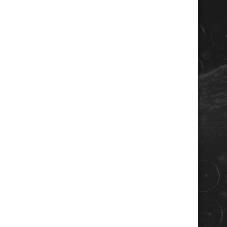
COORDONNÉES
Champagne RENE JOLLY
10 rue de la gare
10110 LANDREVILLE - FRANCE
Téléphone : 03 25 38 50 91
Mail :
champagne@renejolly.com
HORAIRES
lundi : 09:00–16:00