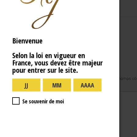
Bienvenue
Selon la loi en vigueur en
France, vous devez être majeur
Laisser un commentaire
pour entrer sur le site.
Votre adresse e-mail ne sera pas publiée.
Les champs obl
Commentaire
*
Se souvenir de moi