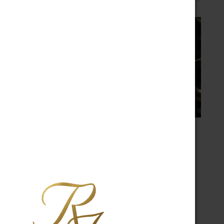
A PROPOS
R.J