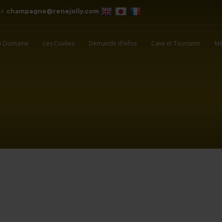
il:
champagne@renejolly.com
e Domaine
Les Cuvées
Demande d’infos
Cave et Tourisme
Mé