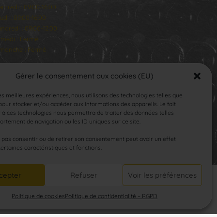
rcredi : 09:00-16:00
udi : 09:00-16:00
ndredi : 09:00-12:00
medi : Fermé
manche : Fermé
Gérer le consentement aux cookies (EU)
les meilleures expériences, nous utilisons des technologies telles que
our stocker et/ou accéder aux informations des appareils. Le fait
 à ces technologies nous permettra de traiter des données telles
rtement de navigation ou les ID uniques sur ce site.
SUIVEZ-NOUS
e pas consentir ou de retirer son consentement peut avoir un effet
certaines caractéristiques et fonctions.
cepter
Refuser
Voir les préférences
Politique de cookies
Politique de confidentialité – RGPD