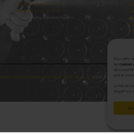
10110 LANDREVILLE - FRANCE
Me
Téléphone : 03 25 38 50 91
Je
Mail :
champagne@renejolly.com
Ve
Sa
Di
Pour offrir 
les
cookies
p
de consentir
que le compo
 droits réservés Champagne René JOLLY. Made by
WEB3-DESIGN
.
Le fait de n
négatif sur 
Ac