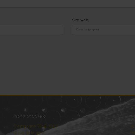
Site web
COORDONNÉES
H
Champagne RENE JOLLY
lu
10 rue de la gare
Ma