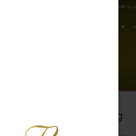
TÉL:
+ 33.3.25.38.50.91
- Ema
L
ACCUEIL
POINTING_BAR3.SVG
7 août 2026
pointing_bar3.svg
PAR
R.J
/
MERCREDI, 25 MAI 2016
/
PUBLIÉ DANS