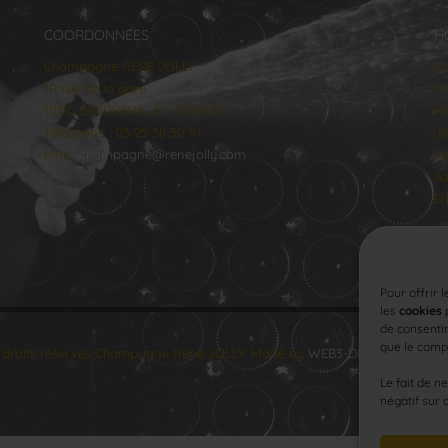
COORDONNÉES
H
Champagne RENE JOLLY
lu
10 rue de la gare
Ma
10110 LANDREVILLE - FRANCE
Me
Téléphone : 03 25 38 50 91
Je
Mail :
champagne@renejolly.com
Ve
Sa
Di
Pour offrir 
les
cookies
p
de consentir
que le compo
 droits réservés Champagne René JOLLY. Made by
WEB3-DESIGN
.
Le fait de n
négatif sur 