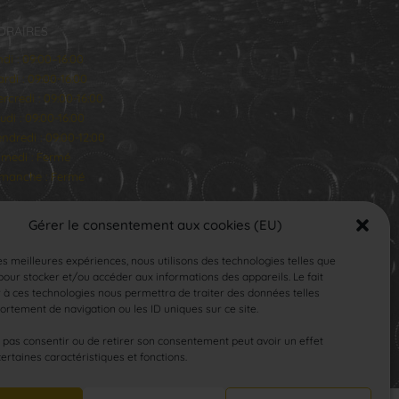
ORAIRES
ndi : 09:00–16:00
rdi : 09:00-16:00
rcredi : 09:00-16:00
udi : 09:00-16:00
ndredi : 09:00-12:00
medi : Fermé
manche : Fermé
Gérer le consentement aux cookies (EU)
les meilleures expériences, nous utilisons des technologies telles que
our stocker et/ou accéder aux informations des appareils. Le fait
 à ces technologies nous permettra de traiter des données telles
rtement de navigation ou les ID uniques sur ce site.
SUIVEZ-NOUS
e pas consentir ou de retirer son consentement peut avoir un effet
certaines caractéristiques et fonctions.