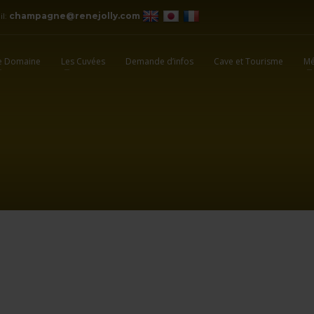
il:
champagne@renejolly.com
e Domaine
Les Cuvées
Demande d’infos
Cave et Tourisme
Mé