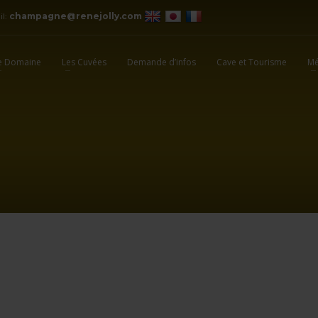
il:
champagne@renejolly.com
e Domaine
Les Cuvées
Demande d’infos
Cave et Tourisme
Mé