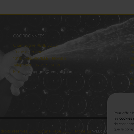
COORDONNÉES
H
Champagne RENE JOLLY
lu
10 rue de la gare
Ma
10110 LANDREVILLE - FRANCE
Me
Téléphone : 03 25 38 50 91
Je
Mail :
champagne@renejolly.com
Ve
Sa
Di
Pour offrir 
les
cookies
p
de consentir
que le compo
 droits réservés Champagne René JOLLY. Made by
WEB3-DESIGN
.