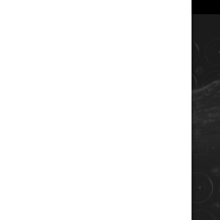
COORDONNÉES
Champagne RENE JOLLY
10 rue de la gare
10110 LANDREVILLE - FRANCE
Téléphone : 03 25 38 50 91
Mail :
champagne@renejolly.com
HORAIRES