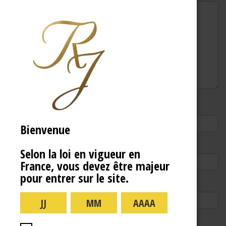
Nom
Bienvenue
E-mail
Selon la loi en vigueur en
France, vous devez être majeur
pour entrer sur le site.
Site web