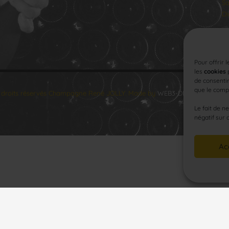
Sa
Di
Pour offrir 
les
cookies
p
de consentir
que le compo
 droits réservés Champagne René JOLLY. Made by
WEB3-DESIGN
.
Le fait de n
négatif sur 
Ac