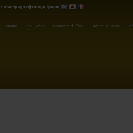
il:
champagne@renejolly.com
e Domaine
Les Cuvées
Demande d’infos
Cave et Tourisme
Mé