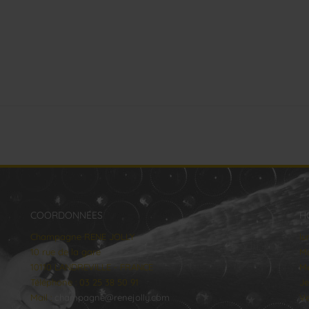
COORDONNÉES
H
Champagne RENE JOLLY
lu
10 rue de la gare
Ma
10110 LANDREVILLE - FRANCE
Me
Téléphone : 03 25 38 50 91
Je
Mail :
champagne@renejolly.com
Ve