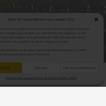
medi : Fermé
manche : Fermé
Gérer le consentement aux cookies (EU)
les meilleures expériences, nous utilisons des technologies telles que
our stocker et/ou accéder aux informations des appareils. Le fait
 à ces technologies nous permettra de traiter des données telles
rtement de navigation ou les ID uniques sur ce site.
SUIVEZ-NOUS
e pas consentir ou de retirer son consentement peut avoir un effet
certaines caractéristiques et fonctions.
cepter
Refuser
Voir les préférences
Politique de cookies
Politique de confidentialité – RGPD