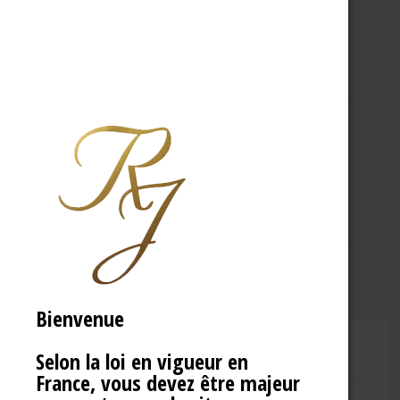
A PROPOS
R.J
Bienvenue
Selon la loi en vigueur en
CHAMPAGNE RENÉ JOLLY
France, vous devez être majeur