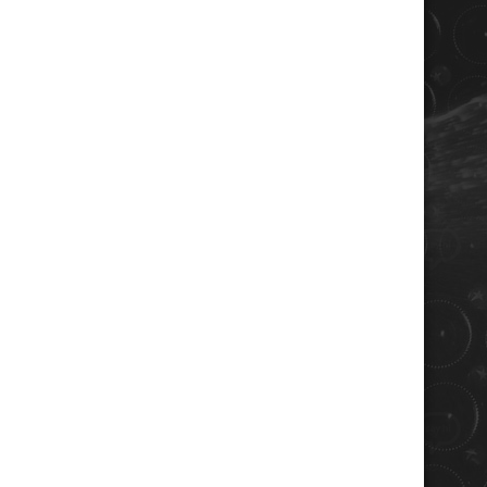
COORDONNÉES
Champagne RENE JOLLY
10 rue de la gare
10110 LANDREVILLE - FRANCE
Téléphone : 03 25 38 50 91
Mail :
champagne@renejolly.com
HORAIRES
lundi : 09:00–16:00
Mardi : 09:00-16:00
Mercredi : 09:00-16:00