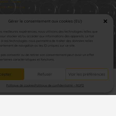
medi : Fermé
manche : Fermé
Gérer le consentement aux cookies (EU)
les meilleures expériences, nous utilisons des technologies telles que
our stocker et/ou accéder aux informations des appareils. Le fait
 à ces technologies nous permettra de traiter des données telles
rtement de navigation ou les ID uniques sur ce site.
SUIVEZ-NOUS
e pas consentir ou de retirer son consentement peut avoir un effet
certaines caractéristiques et fonctions.
cepter
Refuser
Voir les préférences
Politique de cookies
Politique de confidentialité – RGPD