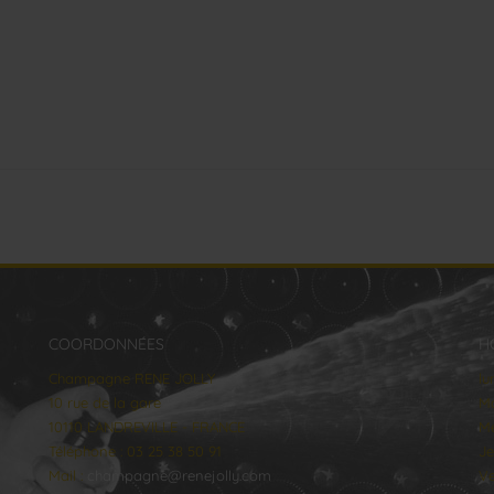
COORDONNÉES
H
Champagne RENE JOLLY
lu
10 rue de la gare
Ma
10110 LANDREVILLE - FRANCE
Me
Téléphone : 03 25 38 50 91
Je
Mail :
champagne@renejolly.com
Ve