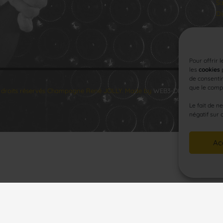
Sa
Di
Pour offrir 
les
cookies
p
de consentir
que le compo
 droits réservés Champagne René JOLLY. Made by
WEB3-DESIGN
.
Le fait de n
négatif sur 
Ac