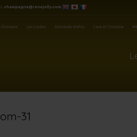
il:
champagne@renejolly.com
e Domaine
Les Cuvées
Demande d’infos
Cave et Tourisme
Mé
L
oom-31