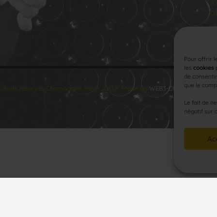
Sa
Di
Pour offrir 
les
cookies
p
de consentir
que le compo
 droits réservés Champagne René JOLLY. Made by
WEB3-DESIGN
.
Le fait de n
négatif sur 
Ac