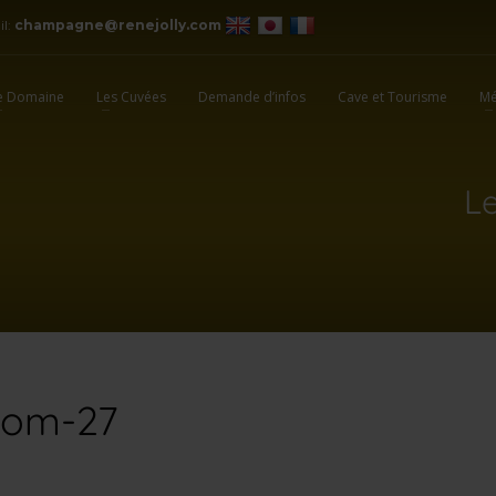
il:
champagne@renejolly.com
e Domaine
Les Cuvées
Demande d’infos
Cave et Tourisme
Mé
L
oom-27