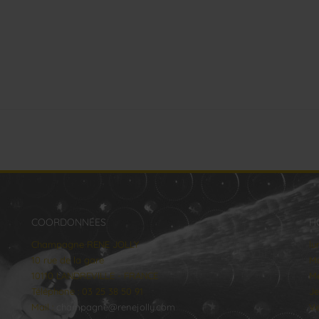
COORDONNÉES
H
Champagne RENE JOLLY
lu
10 rue de la gare
Ma
10110 LANDREVILLE - FRANCE
Me
Téléphone : 03 25 38 50 91
Je
Mail :
champagne@renejolly.com
Ve