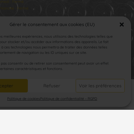
medi : Fermé
manche : Fermé
Gérer le consentement aux cookies (EU)
les meilleures expériences, nous utilisons des technologies telles que
our stocker et/ou accéder aux informations des appareils. Le fait
 à ces technologies nous permettra de traiter des données telles
rtement de navigation ou les ID uniques sur ce site.
SUIVEZ-NOUS
e pas consentir ou de retirer son consentement peut avoir un effet
certaines caractéristiques et fonctions.
cepter
Refuser
Voir les préférences
Politique de cookies
Politique de confidentialité – RGPD