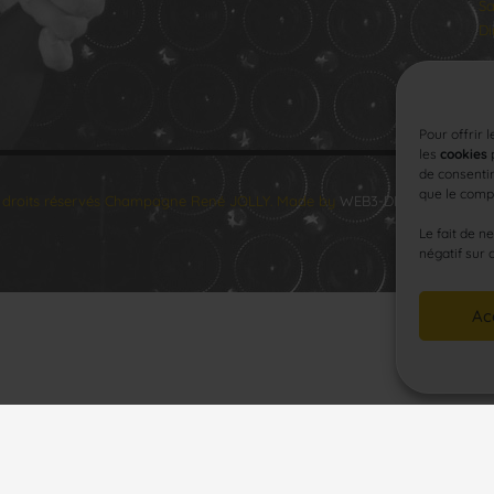
Sa
Di
Pour offrir 
les
cookies
p
de consentir
que le compo
 droits réservés Champagne René JOLLY. Made by
WEB3-DESIGN
.
Le fait de n
négatif sur 
Ac