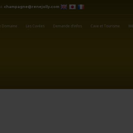
il:
champagne@renejolly.com
e Domaine
Les Cuvées
Demande d’infos
Cave et Tourisme
Mé
5