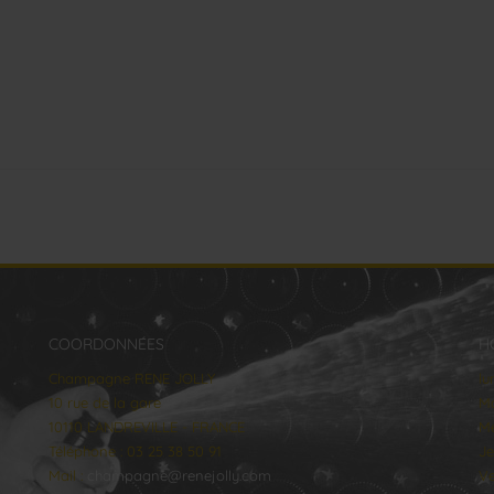
COORDONNÉES
H
Champagne RENE JOLLY
lu
10 rue de la gare
Ma
10110 LANDREVILLE - FRANCE
Me
Téléphone : 03 25 38 50 91
Je
Mail :
champagne@renejolly.com
Ve