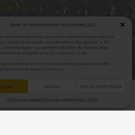
medi : Fermé
manche : Fermé
Gérer le consentement aux cookies (EU)
les meilleures expériences, nous utilisons des technologies telles que
our stocker et/ou accéder aux informations des appareils. Le fait
 à ces technologies nous permettra de traiter des données telles
rtement de navigation ou les ID uniques sur ce site.
SUIVEZ-NOUS
e pas consentir ou de retirer son consentement peut avoir un effet
certaines caractéristiques et fonctions.
cepter
Refuser
Voir les préférences
Politique de cookies
Politique de confidentialité – RGPD