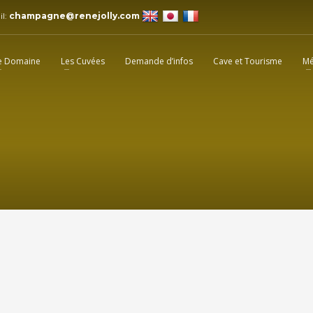
il:
champagne@renejolly.com
e Domaine
Les Cuvées
Demande d’infos
Cave et Tourisme
Mé
2