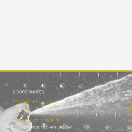
COORDONNÉES
H
Champagne RENE JOLLY
lu
10 rue de la gare
Ma
10110 LANDREVILLE - FRANCE
Me
Téléphone : 03 25 38 50 91
Je
Mail :
champagne@renejolly.com
Ve