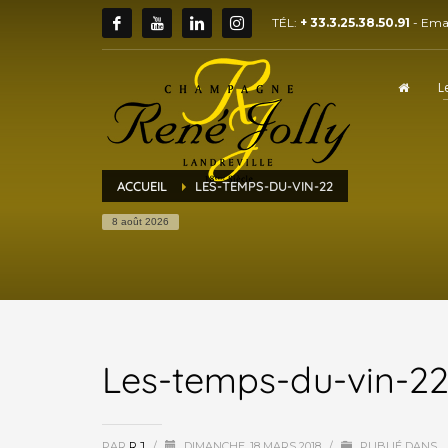
TÉL:
+ 33.3.25.38.50.91
- Ema
L
ACCUEIL
LES-TEMPS-DU-VIN-22
8 août 2026
Les-temps-du-vin-2
PAR
R.J
/
DIMANCHE, 18 MARS 2018
/
PUBLIÉ DANS