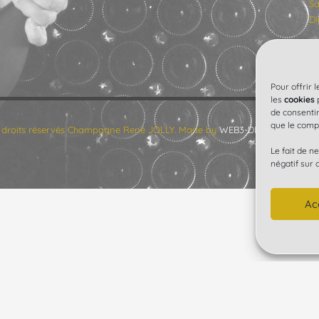
Sa
Di
Pour offrir 
les
cookies
p
de consentir
que le compo
 droits réservés Champagne René JOLLY. Made by
WEB3-DESIGN
.
Le fait de n
négatif sur 
Ac