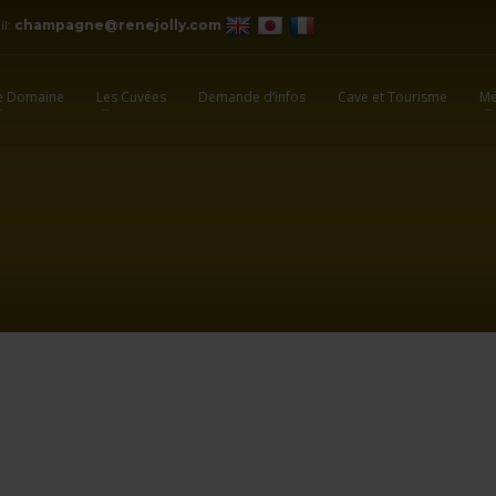
il:
champagne@renejolly.com
e Domaine
Les Cuvées
Demande d’infos
Cave et Tourisme
Mé