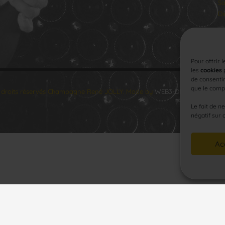
Sa
Di
Pour offrir 
les
cookies
p
de consentir
que le compo
 droits réservés Champagne René JOLLY. Made by
WEB3-DESIGN
.
Le fait de n
négatif sur 
Ac