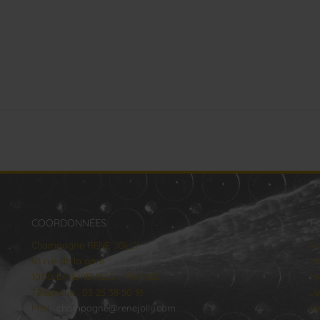
COORDONNÉES
H
Champagne RENE JOLLY
lu
10 rue de la gare
Ma
10110 LANDREVILLE - FRANCE
Me
Téléphone : 03 25 38 50 91
Je
Mail :
champagne@renejolly.com
Ve