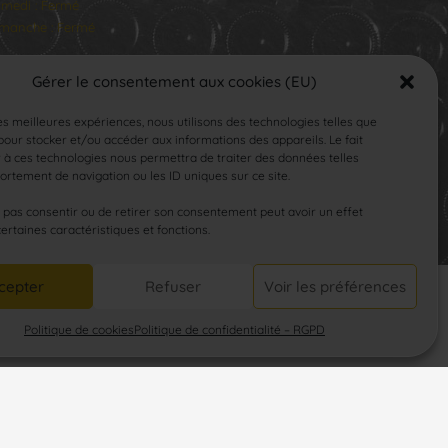
medi : Fermé
manche : Fermé
Gérer le consentement aux cookies (EU)
les meilleures expériences, nous utilisons des technologies telles que
our stocker et/ou accéder aux informations des appareils. Le fait
 à ces technologies nous permettra de traiter des données telles
rtement de navigation ou les ID uniques sur ce site.
SUIVEZ-NOUS
e pas consentir ou de retirer son consentement peut avoir un effet
certaines caractéristiques et fonctions.
cepter
Refuser
Voir les préférences
Politique de cookies
Politique de confidentialité – RGPD