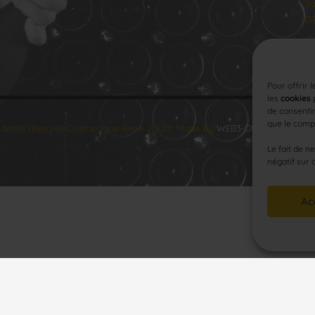
Sa
Di
Pour offrir 
les
cookies
p
de consentir
que le compo
 droits réservés Champagne René JOLLY. Made by
WEB3-DESIGN
.
Le fait de n
négatif sur 
Ac