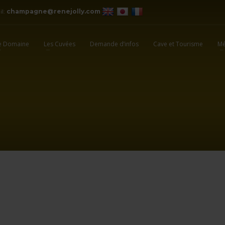
il:
champagne@renejolly.com
e Domaine
Les Cuvées
Demande d’infos
Cave et Tourisme
Mé