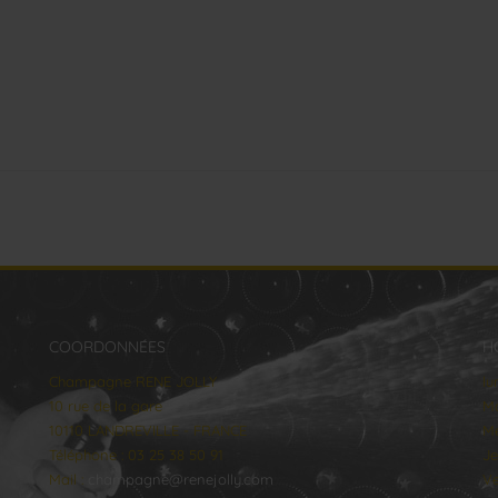
COORDONNÉES
H
Champagne RENE JOLLY
lu
10 rue de la gare
Ma
10110 LANDREVILLE - FRANCE
Me
Téléphone : 03 25 38 50 91
Je
Mail :
champagne@renejolly.com
Ve