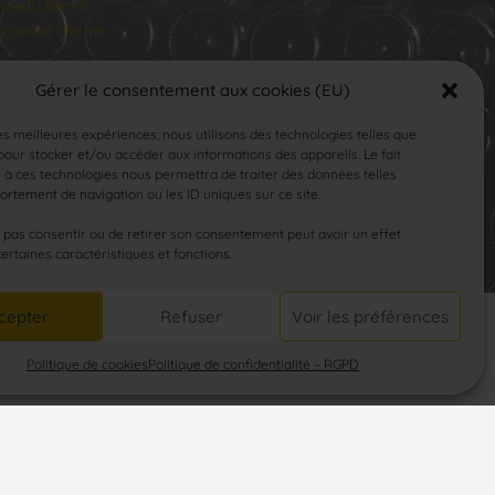
medi : Fermé
manche : Fermé
Gérer le consentement aux cookies (EU)
les meilleures expériences, nous utilisons des technologies telles que
our stocker et/ou accéder aux informations des appareils. Le fait
 à ces technologies nous permettra de traiter des données telles
rtement de navigation ou les ID uniques sur ce site.
SUIVEZ-NOUS
e pas consentir ou de retirer son consentement peut avoir un effet
certaines caractéristiques et fonctions.
cepter
Refuser
Voir les préférences
Politique de cookies
Politique de confidentialité – RGPD