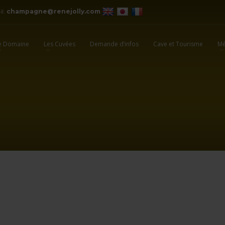
il:
champagne@renejolly.com
e Domaine
Les Cuvées
Demande d’infos
Cave et Tourisme
Mé