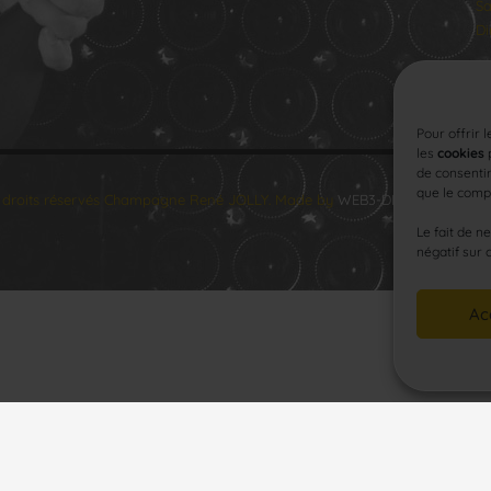
Sa
Di
Pour offrir 
les
cookies
p
de consentir
que le compo
 droits réservés Champagne René JOLLY. Made by
WEB3-DESIGN
.
Le fait de n
négatif sur 
Ac