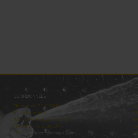
COORDONNÉES
H
Champagne RENE JOLLY
lu
10 rue de la gare
Ma
10110 LANDREVILLE - FRANCE
Me
Téléphone : 03 25 38 50 91
Je
Mail :
champagne@renejolly.com
Ve