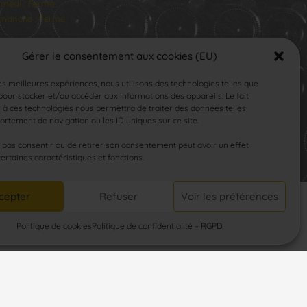
medi : Fermé
manche : Fermé
Gérer le consentement aux cookies (EU)
les meilleures expériences, nous utilisons des technologies telles que
our stocker et/ou accéder aux informations des appareils. Le fait
 à ces technologies nous permettra de traiter des données telles
rtement de navigation ou les ID uniques sur ce site.
SUIVEZ-NOUS
e pas consentir ou de retirer son consentement peut avoir un effet
certaines caractéristiques et fonctions.
cepter
Refuser
Voir les préférences
Politique de cookies
Politique de confidentialité – RGPD