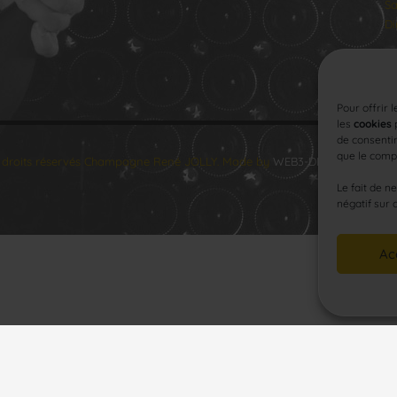
Sa
Di
Pour offrir 
les
cookies
p
de consentir
que le compo
 droits réservés Champagne René JOLLY. Made by
WEB3-DESIGN
.
Le fait de n
négatif sur 
Ac