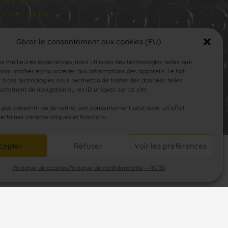
medi : Fermé
manche : Fermé
Gérer le consentement aux cookies (EU)
les meilleures expériences, nous utilisons des technologies telles que
our stocker et/ou accéder aux informations des appareils. Le fait
 à ces technologies nous permettra de traiter des données telles
rtement de navigation ou les ID uniques sur ce site.
SUIVEZ-NOUS
e pas consentir ou de retirer son consentement peut avoir un effet
certaines caractéristiques et fonctions.
cepter
Refuser
Voir les préférences
Politique de cookies
Politique de confidentialité – RGPD