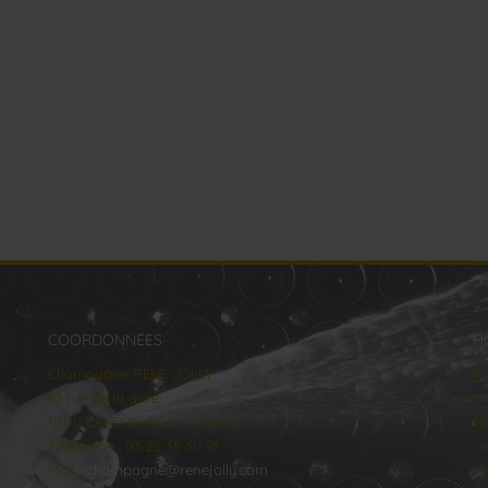
COORDONNÉES
H
Champagne RENE JOLLY
lu
10 rue de la gare
Ma
10110 LANDREVILLE - FRANCE
Me
Téléphone : 03 25 38 50 91
Je
Mail :
champagne@renejolly.com
Ve