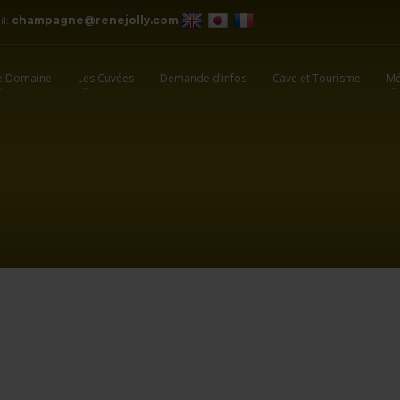
il:
champagne@renejolly.com
e Domaine
Les Cuvées
Demande d’infos
Cave et Tourisme
Mé